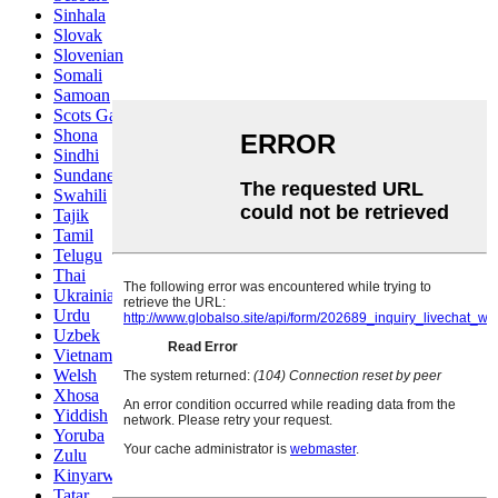
Sinhala
Slovak
Slovenian
Somali
Samoan
Scots Gaelic
Shona
Sindhi
Sundanese
Swahili
Tajik
Tamil
Telugu
Thai
Ukrainian
Urdu
Uzbek
Vietnamese
Welsh
Xhosa
Yiddish
Yoruba
Zulu
Kinyarwanda
Tatar