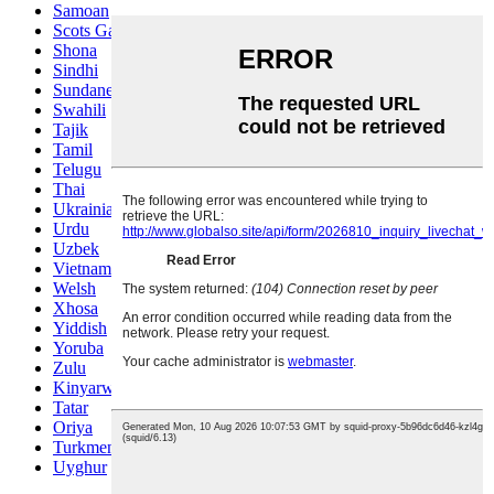
Samoan
Scots Gaelic
Shona
Sindhi
Sundanese
Swahili
Tajik
Tamil
Telugu
Thai
Ukrainian
Urdu
Uzbek
Vietnamese
Welsh
Xhosa
Yiddish
Yoruba
Zulu
Kinyarwanda
Tatar
Oriya
Turkmen
Uyghur